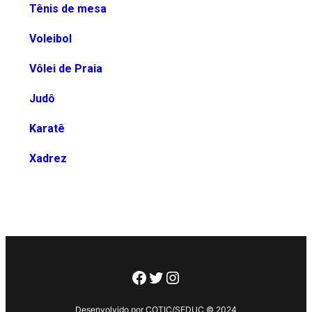
Tênis de mesa
Voleibol
Vôlei de P
raia
Judô
Karatê
Xadrez
Desenvolvido por COTIC/SEDUC © 2024